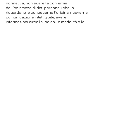
normativa, richiedere la conferma
dell'esistenza di dati personali che lo
riguardano, e conoscerne l'origine, riceverne
comunicazione intelligibile, avere
informazioni circa la logica, le modalità e le
finalità del trattamento, richiederne
l'aggiornamento, la rettifica, l'integrazione,
richiedere la cancellazione, la
trasformazione in forma anonima, il blocco
dei dati trattati in violazione di legge, ivi
compresi quelli non più necessari al
perseguimento degli scopi per i quali sono
stati raccolti, nonché, più in generale,
esercitare tutti i diritti che gli sono
riconosciuti dalle vigenti disposizioni di
legge.
Copyright 2014 © Alessandro Tagliapietra
Fotografo
my gallery on Instagram