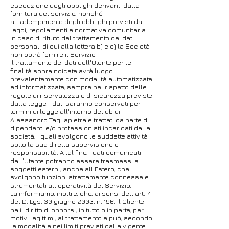
esecuzione degli obblighi derivanti dalla
fornitura del servizio, nonché
all'adempimento degli obblighi previsti da
leggi, regolamenti e normativa comunitaria.
In caso di rifiuto del trattamento dei dati
personali di cui alla lettera b) e c) la Società
non potrà fornire il Servizio.
Il trattamento dei dati dell'Utente per le
finalità sopraindicate avrà luogo
prevalentemente con modalità automatizzate
ed informatizzate, sempre nel rispetto delle
regole di riservatezza e di sicurezza previste
dalla legge. I dati saranno conservati per i
termini di legge all'interno del db di
Alessandro Tagliapietra e trattati da parte di
dipendenti e/o professionisti incaricati dalla
società, i quali svolgono le suddette attività
sotto la sua diretta supervisione e
responsabilità. A tal fine, i dati comunicati
dall'Utente potranno essere trasmessi a
soggetti esterni, anche all'Estero, che
svolgono funzioni strettamente connesse e
strumentali all'operatività del Servizio.
La informiamo, inoltre, che, ai sensi dell'art. 7
del D. Lgs. 30 giugno 2003, n. 196, il Cliente
ha il diritto di opporsi, in tutto o in parte, per
motivi legittimi, al trattamento e può, secondo
le modalità e nei limiti previsti dalla vigente