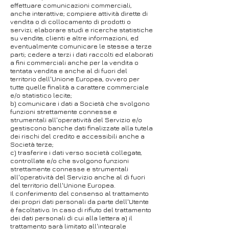
effettuare comunicazioni commerciali,
anche interattive; compiere attività dirette di
vendita o di collocamento di prodotti o
servizi; elaborare studi e ricerche statistiche
su vendite, clienti e altre informazioni, ed
eventualmente comunicare le stesse a terze
parti; cedere a terzi i dati raccolti ed elaborati
a fini commerciali anche per la vendita o
tentata vendita e anche al di fuori del
territorio dell'Unione Europea, ovvero per
tutte quelle finalità a carattere commerciale
e/o statistico lecite;
b) comunicare i dati a Società che svolgono
funzioni strettamente connesse e
strumentali all'operatività del Servizio e/o
gestiscono banche dati finalizzate alla tutela
dei rischi del credito e accessibili anche a
Società terze;
c) trasferire i dati verso società collegate,
controllate e/o che svolgono funzioni
strettamente connesse e strumentali
all'operatività del Servizio anche al di fuori
del territorio dell'Unione Europea.
Il conferimento del consenso al trattamento
dei propri dati personali da parte dell'Utente
è facoltativo. In caso di rifiuto del trattamento
dei dati personali di cui alla lettera a) il
trattamento sarà limitato all'integrale